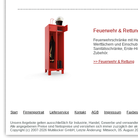
Feuerwehr & Rettun
Feuerwehrschränke mit He
Wertfächern und Einschub
Sanitätsschränke, Erste-Hi
Zubehör.
>> Feuerwehr & Rettung
Start
Firmenportrait
Lieferservice
Kontakt
AGB
Impressum
Faxbest
Unsere Angebote gelten ausschließlich für Industrie, Handel, Gewerbe und verwandte
Alle angegebenen Preise sind Nettopreise und verstehen sich immer zuzüglich der akt
Copyright (c) 2007-2026 Multilocker GmbH, Letzte Änderung: Mittwoch, 05. August 2