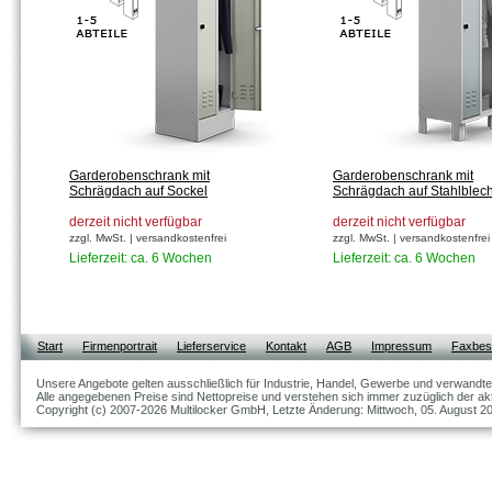
Garderobenschrank mit
Garderobenschrank mit
Schrägdach auf Sockel
Schrägdach auf Stahlblec
derzeit nicht verfügbar
derzeit nicht verfügbar
zzgl. MwSt. | versandkostenfrei
zzgl. MwSt. | versandkostenfrei
Lieferzeit: ca. 6 Wochen
Lieferzeit: ca. 6 Wochen
Start
Firmenportrait
Lieferservice
Kontakt
AGB
Impressum
Faxbest
Unsere Angebote gelten ausschließlich für Industrie, Handel, Gewerbe und verwandte
Alle angegebenen Preise sind Nettopreise und verstehen sich immer zuzüglich der akt
Copyright (c) 2007-2026 Multilocker GmbH, Letzte Änderung: Mittwoch, 05. August 2