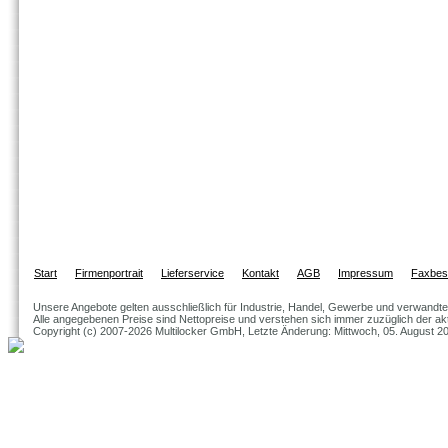
Start
Firmenportrait
Lieferservice
Kontakt
AGB
Impressum
Faxbest
Unsere Angebote gelten ausschließlich für Industrie, Handel, Gewerbe und verwandte
Alle angegebenen Preise sind Nettopreise und verstehen sich immer zuzüglich der akt
Copyright (c) 2007-2026 Multilocker GmbH, Letzte Änderung: Mittwoch, 05. August 2