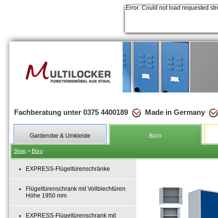
Error: Could not load requested st
Fachberatung unter 0375 4400189
Made in Germany
Garderobe & Umkleide
Büro
Shop
>
Büro
EXPRESS-Flügeltürenschränke
Flügeltürenschrank mit Vollblechtüren
Höhe 1950 mm
EXPRESS-Flügeltürenschrank mit