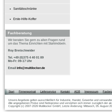
Sanitätsschränke
Erste-Hilfe-Koffer
Fachberatung
Wir beraten Sie gern zu allen Fragen rund
um das Thema Einrichten mit Stahlmöbeln.
Roy Bretschneider
Tel. +49 (0)375 4 40 01 89
Mo-Fr: 09-17 Uhr
Email
info@multilocker.de
Start
Firmenportrait
Lieferservice
Kontakt
AGB
Impressum
Faxbest
Unsere Angebote gelten ausschließlich für Industrie, Handel, Gewerbe und verwandte
Alle angegebenen Preise sind Nettopreise und verstehen sich immer zuzüglich der akt
Copyright (c) 2007-2026 Multilocker GmbH, Letzte Änderung: Mittwoch, 05. August 2