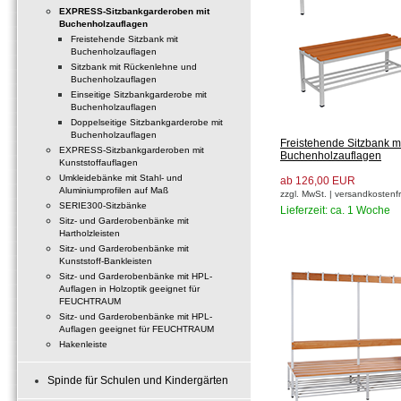
EXPRESS-Sitzbankgarderoben mit
Buchenholzauflagen
Freistehende Sitzbank mit
Buchenholzauflagen
Sitzbank mit Rückenlehne und
Buchenholzauflagen
Einseitige Sitzbankgarderobe mit
Buchenholzauflagen
Doppelseitige Sitzbankgarderobe mit
Buchenholzauflagen
Freistehende Sitzbank m
EXPRESS-Sitzbankgarderoben mit
Buchenholzauflagen
Kunststoffauflagen
Umkleidebänke mit Stahl- und
ab 126,00 EUR
Aluminiumprofilen auf Maß
zzgl. MwSt. | versandkostenfr
SERIE300-Sitzbänke
Lieferzeit: ca. 1 Woche
Sitz- und Garderobenbänke mit
Hartholzleisten
Sitz- und Garderobenbänke mit
Kunststoff-Bankleisten
Sitz- und Garderobenbänke mit HPL-
Auflagen in Holzoptik geeignet für
FEUCHTRAUM
Sitz- und Garderobenbänke mit HPL-
Auflagen geeignet für FEUCHTRAUM
Hakenleiste
Spinde für Schulen und Kindergärten