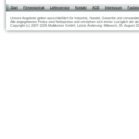
Start
Firmenportrait
Lieferservice
Kontakt
AGB
Impressum
Faxbest
Unsere Angebote gelten ausschließlich für Industrie, Handel, Gewerbe und verwandte
Alle angegebenen Preise sind Nettopreise und verstehen sich immer zuzüglich der akt
Copyright (c) 2007-2026 Multilocker GmbH, Letzte Änderung: Mittwoch, 05. August 2