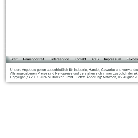
Start
Firmenportrait
Lieferservice
Kontakt
AGB
Impressum
Faxbest
Unsere Angebote gelten ausschließlich für Industrie, Handel, Gewerbe und verwandte
Alle angegebenen Preise sind Nettopreise und verstehen sich immer zuzüglich der akt
Copyright (c) 2007-2026 Multilocker GmbH, Letzte Änderung: Mittwoch, 05. August 2