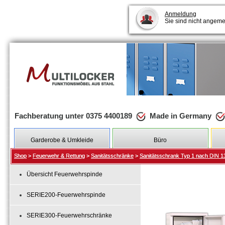
Anmeldung
Sie sind nicht angeme
Fachberatung unter 0375 4400189
Made in Germany
Garderobe & Umkleide
Büro
Shop
Shop
>
>
Feuerwehr & Rettung
Feuerwehr & Rettung
>
>
Sanitätsschränke
Sanitätsschränke
>
>
Sanitätsschrank Typ 1 nach DIN 1
Sanitätsschrank Typ 1 nach DIN 1
Übersicht Feuerwehrspinde
SERIE200-Feuerwehrspinde
SERIE300-Feuerwehrschränke