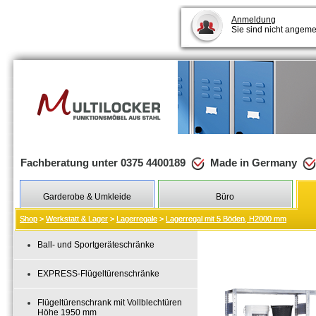
Anmeldung
Sie sind nicht angeme
Fachberatung unter 0375 4400189
Made in Germany
Garderobe & Umkleide
Büro
Shop
Shop
>
>
Werkstatt & Lager
Werkstatt & Lager
>
>
Lagerregale
Lagerregale
>
>
Lagerregal mit 5 Böden, H2000 mm
Lagerregal mit 5 Böden, H2000 mm
Ball- und Sportgeräteschränke
EXPRESS-Flügeltürenschränke
Flügeltürenschrank mit Vollblechtüren
Höhe 1950 mm