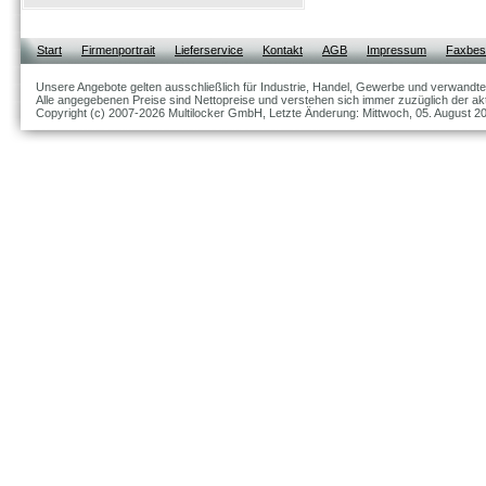
Start
Firmenportrait
Lieferservice
Kontakt
AGB
Impressum
Faxbest
Unsere Angebote gelten ausschließlich für Industrie, Handel, Gewerbe und verwandte
Alle angegebenen Preise sind Nettopreise und verstehen sich immer zuzüglich der akt
Copyright (c) 2007-2026 Multilocker GmbH, Letzte Änderung: Mittwoch, 05. August 2