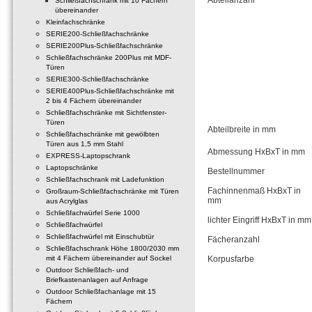
Abteilanzahl
Schließfachschrank mit 10 Fächern
übereinander
Kleinfachschränke
SERIE200-Schließfachschränke
SERIE200Plus-Schließfachschränke
Schließfachschränke 200Plus mit MDF-
Türen
SERIE300-Schließfachschränke
SERIE400Plus-Schließfachschränke mit
2 bis 4 Fächern übereinander
Schließfachschränke mit Sichtfenster-
Türen
Abteilbreite in mm
Schließfachschränke mit gewölbten
Türen aus 1,5 mm Stahl
Abmessung HxBxT in mm
EXPRESS-Laptopschrank
Laptopschränke
Bestellnummer
Schließfachschrank mit Ladefunktion
Fachinnenmaß HxBxT in
Großraum-Schließfachschränke mit Türen
mm
aus Acrylglas
Schließfachwürfel Serie 1000
lichter Eingriff HxBxT in mm
Schließfachwürfel
Schließfachwürfel mit Einschubtür
Fächeranzahl
Schließfachschrank Höhe 1800/2030 mm
mit 4 Fächern übereinander auf Sockel
Korpusfarbe
Outdoor Schließfach- und
Briefkastenanlagen auf Anfrage
Outdoor Schließfachanlage mit 15
Fächern