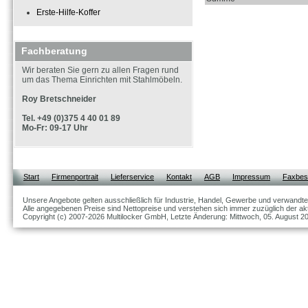
Erste-Hilfe-Koffer
Fachberatung
Wir beraten Sie gern zu allen Fragen rund
um das Thema Einrichten mit Stahlmöbeln.
Roy Bretschneider
Tel. +49 (0)375 4 40 01 89
Mo-Fr: 09-17 Uhr
Start
Firmenportrait
Lieferservice
Kontakt
AGB
Impressum
Faxbest
Unsere Angebote gelten ausschließlich für Industrie, Handel, Gewerbe und verwandte
Alle angegebenen Preise sind Nettopreise und verstehen sich immer zuzüglich der akt
Copyright (c) 2007-2026 Multilocker GmbH, Letzte Änderung: Mittwoch, 05. August 2