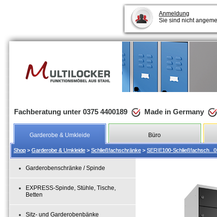
Anmeldung
Sie sind nicht angeme
Fachberatung unter 0375 4400189
Made in Germany
Garderobe & Umkleide
Büro
Shop
Shop
>
>
Garderobe & Umkleide
Garderobe & Umkleide
>
>
Schließfachschränke
Schließfachschränke
>
>
SERIE100-Schließfachsch...0
SERIE100-Schließfachsch...0
Garderobenschränke / Spinde
EXPRESS-Spinde, Stühle, Tische,
Betten
Sitz- und Garderobenbänke