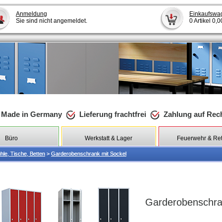
Anmeldung
Einkaufswa
Sie sind nicht angemeldet.
0 Artikel 0,
Made in Germany
Lieferung frachtfrei
Zahlung auf Re
Büro
Werkstatt & Lager
Feuerwehr & Re
le, Tische, Betten
le, Tische, Betten
>
>
Garderobenschrank mit Sockel
Garderobenschrank mit Sockel
Garderobenschra