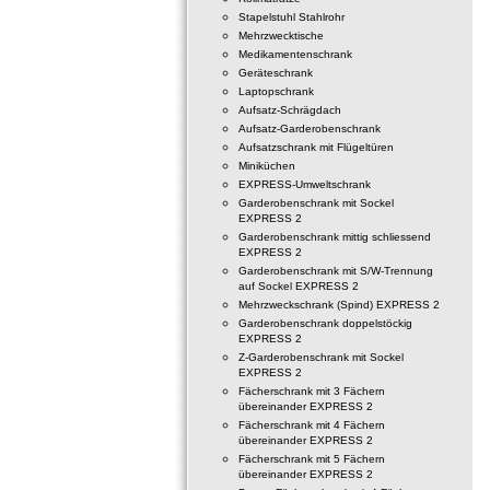
Stapelstuhl Stahlrohr
Mehrzwecktische
Medikamentenschrank
Geräteschrank
Laptopschrank
Aufsatz-Schrägdach
Aufsatz-Garderobenschrank
Aufsatzschrank mit Flügeltüren
Miniküchen
EXPRESS-Umweltschrank
Garderobenschrank mit Sockel
EXPRESS 2
Garderobenschrank mittig schliessend
EXPRESS 2
Garderobenschrank mit S/W-Trennung
auf Sockel EXPRESS 2
Mehrzweckschrank (Spind) EXPRESS 2
Garderobenschrank doppelstöckig
EXPRESS 2
Z-Garderobenschrank mit Sockel
EXPRESS 2
Fächerschrank mit 3 Fächern
übereinander EXPRESS 2
Fächerschrank mit 4 Fächern
übereinander EXPRESS 2
Fächerschrank mit 5 Fächern
übereinander EXPRESS 2