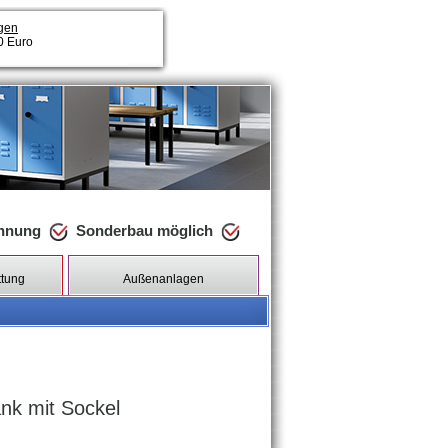
gen
00 Euro
chnung
Sonderbau möglich
ttung
Außenanlagen
nk mit Sockel