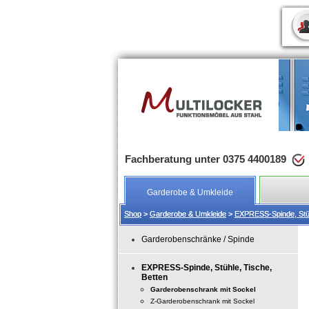
Fachberatung unter 0375 4400189
Garderobe & Umkleide
Shop
Shop
>
>
Garderobe & Umkleide
Garderobe & Umkleide
>
>
EXPRESS-Spinde, Stüh
EXPRESS-Spinde, Stüh
Garderobenschränke / Spinde
EXPRESS-Spinde, Stühle, Tische,
Betten
Garderobenschrank mit Sockel
Z-Garderobenschrank mit Sockel