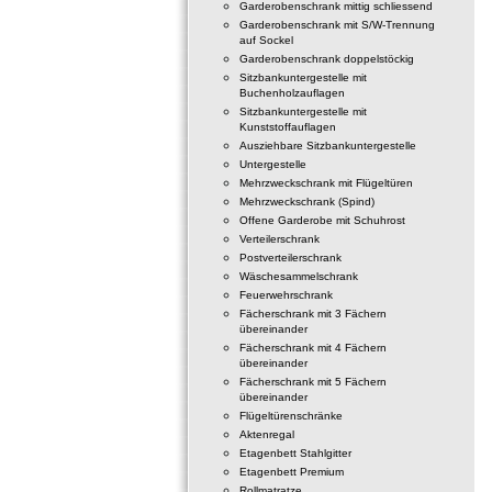
Garderobenschrank mittig schliessend
Garderobenschrank mit S/W-Trennung
auf Sockel
Garderobenschrank doppelstöckig
Sitzbankuntergestelle mit
Buchenholzauflagen
Sitzbankuntergestelle mit
Kunststoffauflagen
Ausziehbare Sitzbankuntergestelle
Untergestelle
Mehrzweckschrank mit Flügeltüren
Mehrzweckschrank (Spind)
Offene Garderobe mit Schuhrost
Verteilerschrank
Postverteilerschrank
Wäschesammelschrank
Feuerwehrschrank
Fächerschrank mit 3 Fächern
übereinander
Fächerschrank mit 4 Fächern
übereinander
Fächerschrank mit 5 Fächern
übereinander
Flügeltürenschränke
Aktenregal
Etagenbett Stahlgitter
Etagenbett Premium
Rollmatratze