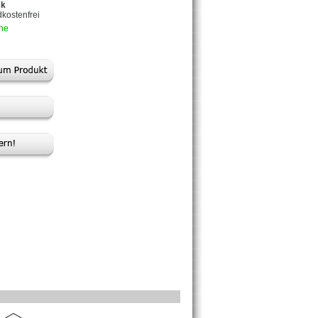
ck
dkostenfrei
che