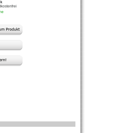
ck
dkostenfrei
che