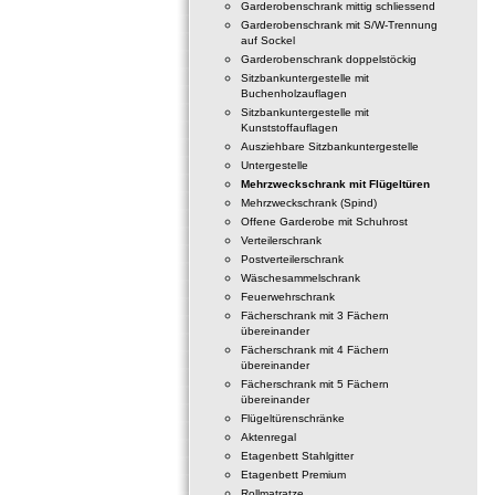
Garderobenschrank mittig schliessend
Garderobenschrank mit S/W-Trennung
auf Sockel
Garderobenschrank doppelstöckig
Sitzbankuntergestelle mit
Buchenholzauflagen
Sitzbankuntergestelle mit
Kunststoffauflagen
Ausziehbare Sitzbankuntergestelle
Untergestelle
Mehrzweckschrank mit Flügeltüren
Mehrzweckschrank (Spind)
Offene Garderobe mit Schuhrost
Verteilerschrank
Postverteilerschrank
Wäschesammelschrank
Feuerwehrschrank
Fächerschrank mit 3 Fächern
übereinander
Fächerschrank mit 4 Fächern
übereinander
Fächerschrank mit 5 Fächern
übereinander
Flügeltürenschränke
Aktenregal
Etagenbett Stahlgitter
Etagenbett Premium
Rollmatratze