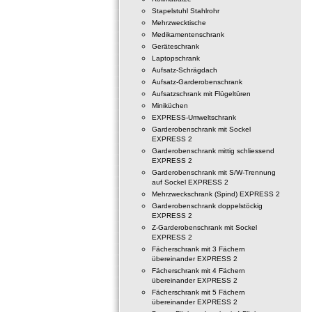
Stapelstuhl Stahlrohr
Mehrzwecktische
Medikamentenschrank
Geräteschrank
Laptopschrank
Aufsatz-Schrägdach
Aufsatz-Garderobenschrank
Aufsatzschrank mit Flügeltüren
Miniküchen
EXPRESS-Umweltschrank
Garderobenschrank mit Sockel
EXPRESS 2
Garderobenschrank mittig schliessend
EXPRESS 2
Garderobenschrank mit S/W-Trennung
auf Sockel EXPRESS 2
Mehrzweckschrank (Spind) EXPRESS 2
Garderobenschrank doppelstöckig
EXPRESS 2
Z-Garderobenschrank mit Sockel
EXPRESS 2
Fächerschrank mit 3 Fächern
übereinander EXPRESS 2
Fächerschrank mit 4 Fächern
übereinander EXPRESS 2
Fächerschrank mit 5 Fächern
übereinander EXPRESS 2