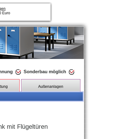
gen
00 Euro
chnung
Sonderbau möglich
ttung
Außenanlagen
 mit Flügeltüren