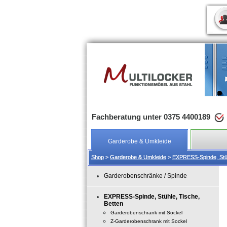
Fachberatung unter 0375 4400189
Garderobe & Umkleide
Shop
Shop
>
>
Garderobe & Umkleide
Garderobe & Umkleide
>
>
EXPRESS-Spinde, Stüh
EXPRESS-Spinde, Stüh
Garderobenschränke / Spinde
EXPRESS-Spinde, Stühle, Tische,
Betten
Garderobenschrank mit Sockel
Z-Garderobenschrank mit Sockel