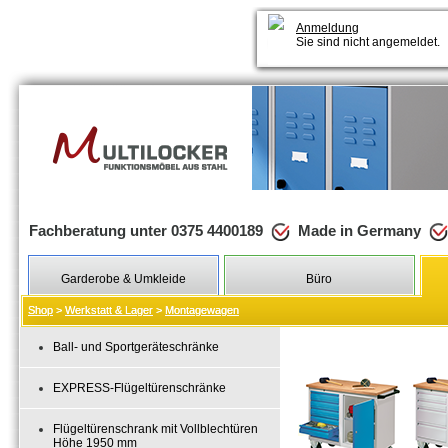
Anmeldung
Sie sind nicht angemeldet.
Fachberatung unter 0375 4400189
Made in Germany
Garderobe & Umkleide
Büro
Shop
Shop
>
>
Werkstatt & Lager
Werkstatt & Lager
>
>
Montagewagen
Montagewagen
Ball- und Sportgeräteschränke
EXPRESS-Flügeltürenschränke
Flügeltürenschrank mit Vollblechtüren
Höhe 1950 mm