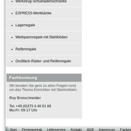
Werkzeug-Schubladenschränke
EXPRESS-Werkbänke
Lagerregale
Weitspannregale mit Stahlböden
Reifenregale
Großfach-Räder- und Reifenregale
Fachberatung
Wir beraten Sie gern zu allen Fragen rund
um das Thema Einrichten mit Stahlmöbeln.
Roy Bretschneider
Tel. +49 (0)375 4 40 01 89
Mo-Fr: 09-17 Uhr
Start
Firmenportrait
Lieferservice
Kontakt
AGB
Impressum
Faxbest